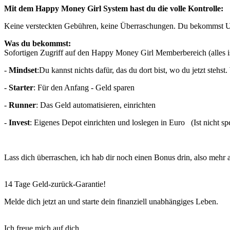
Mit dem Happy Money Girl System hast du die volle Kontrolle:
Keine versteckten Gebühren, keine Überraschungen. Du bekommst Unt
Was du bekommst:
Sofortigen Zugriff auf den Happy Money Girl Memberbereich (alles ist
-
Mindset
:Du kannst nichts dafür, das du dort bist, wo du jetzt stehs
-
Starter
: Für den Anfang - Geld sparen
-
Runner
: Das Geld automatisieren, einrichten
-
Invest
: Eigenes Depot einrichten und loslegen in Euro (
Ist nicht s
Lass dich überraschen, ich hab dir noch einen Bonus drin, also mehr al
14 Tage Geld-zurück-Garantie!
Melde dich jetzt an und starte dein finanziell unabhängiges Leben.
Ich freue mich auf dich