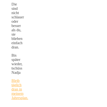
Die
sind
nicht
schlauer
oder
besser
als du,
sie
blieben
einfach
dran.
Bis
später
wieder,
tschüss
Nadja
Bleib
täglich
dran in
meinem
Jahresplan.