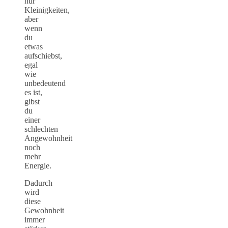
nur
Kleinigkeiten,
aber
wenn
du
etwas
aufschiebst,
egal
wie
unbedeutend
es ist,
gibst
du
einer
schlechten
Angewohnheit
noch
mehr
Energie.
Dadurch
wird
diese
Gewohnheit
immer