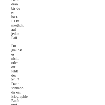
dran
bis du
es
hast.
Es ist
möglich,
auf
jeden
Fall.
Du
glaubst
es
nicht,
oder
dir
fehlt
der
Mut?
Dann
schnapp
dir ein
Biographie
Buch
und