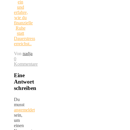
ein
und
erfahre,
wie du
finanzielle
Ruhe
statt
Dauerstress
erreichst..
Von
nadja
0
Kommentare
Eine
Antwort
schreiben
Du
musst
angemeldet
sein,
um
einen