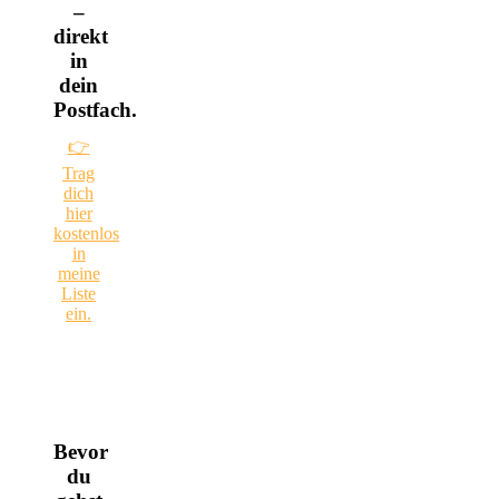
–
direkt
in
dein
Postfach.
👉
Trag
dich
hier
kostenlos
in
meine
Liste
ein.
Bevor
du