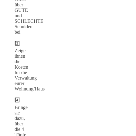
über
GUTE
und
SCHLECHTE
Schulden
bei
3️⃣
Zeige
ihnen
die
Kosten
für die
Verwaltung
eurer
Wohnung/Haus
4️⃣
Bringe
sie
dazu,
über
die 4
Töpfe