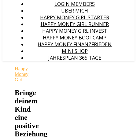
LOGIN MEMBERS
ÜBER MICH
HAPPY MONEY GIRL STARTER
HAPPY MONEY GIRL RUNNER
HAPPY MONEY GIRL INVEST
HAPPY MONEY BOOTCAMP
HAPPY MONEY FINANZFRIEDEN
MINI SHOP
JAHRESPLAN 365 TAGE
Happy
Money
Girl
Bringe
deinem
Kind
eine
positive
Beziehung