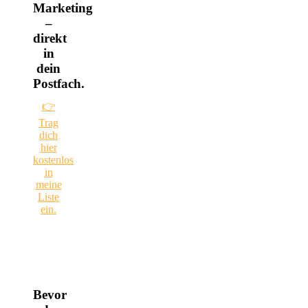
Marketing
–
direkt
in
dein
Postfach.
👉
Trag
dich
hier
kostenlos
in
meine
Liste
ein.
Bevor