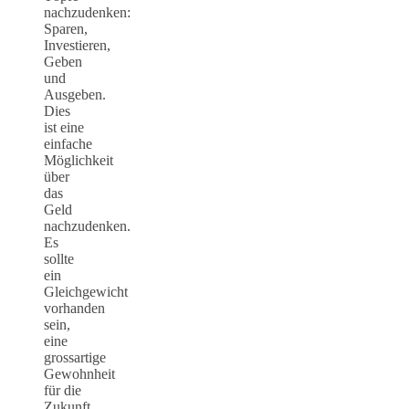
nachzudenken:
Sparen,
Investieren,
Geben
und
Ausgeben.
Dies
ist eine
einfache
Möglichkeit
über
das
Geld
nachzudenken.
Es
sollte
ein
Gleichgewicht
vorhanden
sein,
eine
grossartige
Gewohnheit
für die
Zukunft.